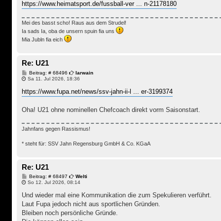
https://www.heimatsport.de/fussball-ver ... n-21178180
Mei des basst scho! Raus aus dem Strudel!
Ia sads Ia, oba de unsern spuin fia uns
Mia Jubln fia eich
Re: U21
B
Beitrag: # 68496
Iarwain
e
Sa 11. Jul 2026, 18:36
i
t
https://www.fupa.net/news/ssv-jahn-ii-l ... er-3199374
r
a
g
Oha! U21 ohne nominellen Chefcoach direkt vorm Saisonstart.
Jahnfans gegen Rassismus!
* steht für: SSV Jahn Regensburg GmbH & Co. KGaA
Re: U21
B
Beitrag: # 68497
Welti
e
So 12. Jul 2026, 08:14
i
t
Und wieder mal eine Kommunikation die zum Spekulieren verführt.
r
Laut Fupa jedoch nicht aus sportlichen Gründen.
a
g
Bleiben noch persönliche Gründe.