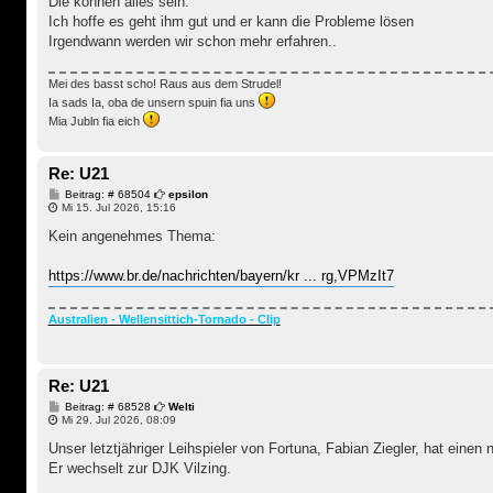
Die können alles sein.
Ich hoffe es geht ihm gut und er kann die Probleme lösen
Irgendwann werden wir schon mehr erfahren..
Mei des basst scho! Raus aus dem Strudel!
Ia sads Ia, oba de unsern spuin fia uns
Mia Jubln fia eich
Re: U21
B
Beitrag: # 68504
epsilon
e
Mi 15. Jul 2026, 15:16
i
t
Kein angenehmes Thema:
r
a
g
https://www.br.de/nachrichten/bayern/kr ... rg,VPMzIt7
Australien - Wellensittich-Tornado - Clip
Re: U21
B
Beitrag: # 68528
Welti
e
Mi 29. Jul 2026, 08:09
i
t
Unser letztjähriger Leihspieler von Fortuna, Fabian Ziegler, hat einen
r
Er wechselt zur DJK Vilzing.
a
g