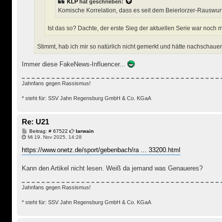
KLP
hat geschrieben:
Komische Korrelation, dass es seit dem Beierlorzer-Rauswurf
Ist das so? Dachte, der erste Sieg der aktuellen Serie war noch m
Stimmt, hab ich mir so natürlich nicht gemerkt und hätte nachschaue
Immer diese FakeNews-Influencer...
Jahnfans gegen Rassismus!
* steht für: SSV Jahn Regensburg GmbH & Co. KGaA
Re: U21
B
Beitrag: # 67522
Iarwain
e
Mi 19. Nov 2025, 14:28
i
t
https://www.onetz.de/sport/gebenbach/ra ... 33200.html
r
a
g
Kann den Artikel nicht lesen. Weiß da jemand was Genaueres?
Jahnfans gegen Rassismus!
* steht für: SSV Jahn Regensburg GmbH & Co. KGaA