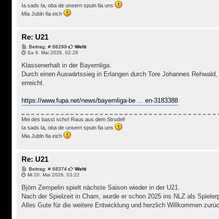
Ia sads Ia, oba de unsern spuin fia uns
Mia Jubln fia eich
Re: U21
B
Beitrag: # 68299
Welti
e
Sa 9. Mai 2026, 02:28
i
t
Klassenerhalt in der Bayernliga.
r
Durch einen Auswärtssieg in Erlangen durch Tore Johannes Rehwald, 
a
g
erreicht.
https://www.fupa.net/news/bayernliga-be ... en-3183388
Mei des basst scho! Raus aus dem Strudel!
Ia sads Ia, oba de unsern spuin fia uns
Mia Jubln fia eich
Re: U21
B
Beitrag: # 68374
Welti
e
Mi 20. Mai 2026, 03:22
i
t
Björn Zempelin spielt nächste Saison wieder in der U21.
r
Nach der Spielzeit in Cham, wurde er schon 2025 ins NLZ als Spielerp
a
g
Alles Gute für die weitere Entwicklung und herzlich Willkommen zurüc