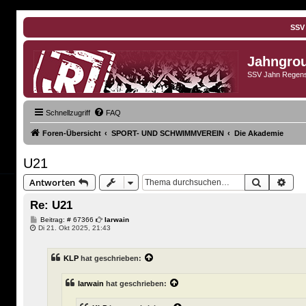
SSV
Jahngro
SSV Jahn Regens
Schnellzugriff
FAQ
Foren-Übersicht
SPORT- UND SCHWIMMVEREIN
Die Akademie
U21
Suche
Erwe
Antworten
Re: U21
B
Beitrag: # 67366
Iarwain
e
Di 21. Okt 2025, 21:43
i
t
r
KLP
hat geschrieben:
a
g
Iarwain
hat geschrieben: