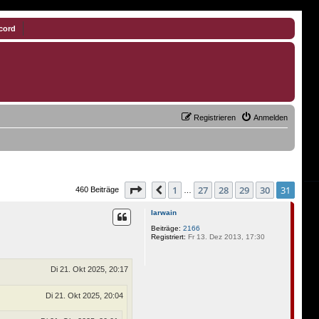
cord
Registrieren
Anmelden
Seite
31
von
31
1
27
28
29
30
31
Vorherige
460 Beiträge
…
Iarwain
Beiträge:
2166
Registriert:
Fr 13. Dez 2013, 17:30
Di 21. Okt 2025, 20:17
Di 21. Okt 2025, 20:04