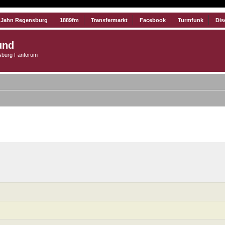
 Jahn Regensburg
1889fm
Transfermarkt
Facebook
Turmfunk
Dis
und
burg Fanforum
iterte Suche