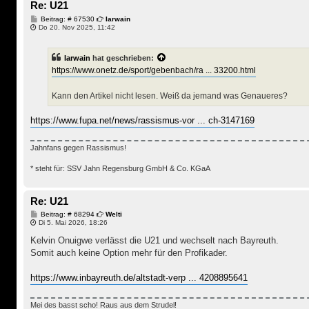
Re: U21
B
Beitrag: # 67530
Iarwain
e
Do 20. Nov 2025, 11:42
i
t
r
Iarwain
hat geschrieben:
a
g
https://www.onetz.de/sport/gebenbach/ra ... 33200.html
Kann den Artikel nicht lesen. Weiß da jemand was Genaueres?
https://www.fupa.net/news/rassismus-vor ... ch-3147169
Jahnfans gegen Rassismus!
* steht für: SSV Jahn Regensburg GmbH & Co. KGaA
Re: U21
B
Beitrag: # 68294
Welti
e
Di 5. Mai 2026, 18:26
i
t
Kelvin Onuigwe verlässt die U21 und wechselt nach Bayreuth.
r
Somit auch keine Option mehr für den Profikader.
a
g
https://www.inbayreuth.de/altstadt-verp ... 4208895641
Mei des basst scho! Raus aus dem Strudel!