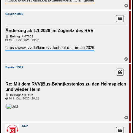
https://www.ssv-jahn.de/aktuelles/detai ... arifgebiet
N
a
c
Bastian1982
h
o
b
Änderung ab 1.1.2026 im Zugnetz des RVV
e
n
B
Beitrag: # 67603
e
Mi 3. Dez 2025, 19:35
i
t
https://www.rvv.de/kein-rvv-tarif-auf-d ... im-ab-2026
r
a
g
N
a
c
Bastian1982
h
o
b
Re: Mit dem RVV(Bus,Bahn)kostenlos zu den Heimspielen
e
n
und wieder Heim
B
Beitrag: # 67606
e
Mi 3. Dez 2025, 20:11
i
t
[
r
a
g
N
a
c
KLP
h