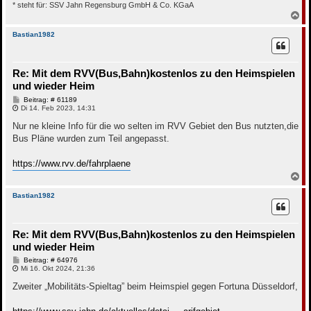
* steht für: SSV Jahn Regensburg GmbH & Co. KGaA
N
a
c
Bastian1982
h
o
b
Re: Mit dem RVV(Bus,Bahn)kostenlos zu den Heimspielen
e
n
und wieder Heim
B
Beitrag: # 61189
e
Di 14. Feb 2023, 14:31
i
t
Nur ne kleine Info für die wo selten im RVV Gebiet den Bus nutzten,die
r
Bus Pläne wurden zum Teil angepasst.
a
g
https://www.rvv.de/fahrplaene
N
a
c
Bastian1982
h
o
b
Re: Mit dem RVV(Bus,Bahn)kostenlos zu den Heimspielen
e
n
und wieder Heim
B
Beitrag: # 64976
e
Mi 16. Okt 2024, 21:36
i
t
Zweiter „Mobilitäts-Spieltag” beim Heimspiel gegen Fortuna Düsseldorf,
r
a
g