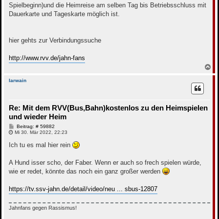
Spielbeginn)und die Heimreise am selben Tag bis Betriebsschluss mit
Dauerkarte und Tageskarte möglich ist.
hier gehts zur Verbindungssuche
http://www.rvv.de/jahn-fans
N
a
c
Iarwain
h
o
b
Re: Mit dem RVV(Bus,Bahn)kostenlos zu den Heimspielen
e
n
und wieder Heim
B
Beitrag: # 59882
e
Mi 30. Mär 2022, 22:23
i
t
Ich tu es mal hier rein
r
a
g
A Hund isser scho, der Faber. Wenn er auch so frech spielen würde,
wie er redet, könnte das noch ein ganz großer werden
https://tv.ssv-jahn.de/detail/video/neu ... sbus-12807
Jahnfans gegen Rassismus!