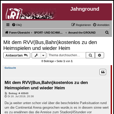
Jahnground
FAQ
Registrieren
Anmelden
S
Foren-Übersicht
SPORT- UND SCHWIMMVEREIN
Around the GROUND
u
Mit dem RVV(Bus,Bahn)kostenlos zu den
c
Heimspielen und wieder Heim
h
Suche
Erweite
Antworten
e
8 Beiträge • Seite
1
von
1
Gelöscht
Mit dem RVV(Bus,Bahn)kostenlos zu den
Heimspielen und wieder Heim
B
Beitrag: # 48946
e
Di 16. Jul 2019, 20:36
i
t
Da ja weiter unten schon viel über die beschränkte Parksituation rund
r
um die Continental Arena gesprochen wurde,is es in diesem sinne wert
a
g
es zu erwähnen das die Anreise zum Stadion(4Stunden vor