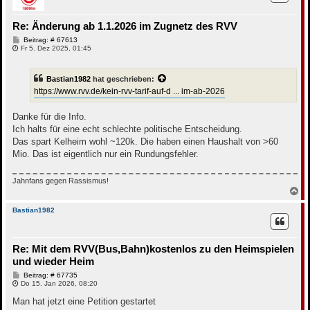
o
b
e
Re: Änderung ab 1.1.2026 im Zugnetz des RVV
n
B
Beitrag: # 67613
e
Fr 5. Dez 2025, 01:45
i
t
r
Bastian1982
hat geschrieben:
a
g
https://www.rvv.de/kein-rvv-tarif-auf-d ... im-ab-2026
Danke für die Info.
Ich halts für eine echt schlechte politische Entscheidung.
Das spart Kelheim wohl ~120k. Die haben einen Haushalt von >60
Mio. Das ist eigentlich nur ein Rundungsfehler.
Jahnfans gegen Rassismus!
N
a
c
Bastian1982
h
o
b
Re: Mit dem RVV(Bus,Bahn)kostenlos zu den Heimspielen
e
n
und wieder Heim
B
Beitrag: # 67735
e
Do 15. Jan 2026, 08:20
i
t
Man hat jetzt eine Petition gestartet
r