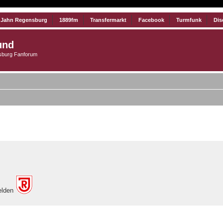
 Jahn Regensburg
1889fm
Transfermarkt
Facebook
Turmfunk
Dis
und
burg Fanforum
iterte Suche
elden