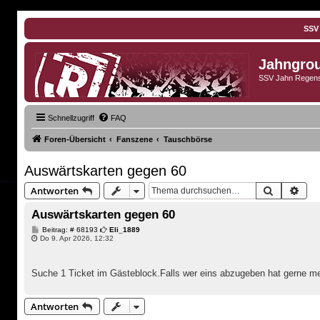
SSV
Jahngro
SSV Jahn Regens
Schnellzugriff
FAQ
Foren-Übersicht
Fanszene
Tauschbörse
Auswärtskarten gegen 60
Suche
Erwe
Antworten
Auswärtskarten gegen 60
B
Beitrag: # 68193
Eli_1889
e
Do 9. Apr 2026, 12:32
i
t
r
Suche 1 Ticket im Gästeblock.Falls wer eins abzugeben hat gerne m
a
g
Antworten