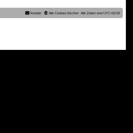
o
b
e
Kontakt
Alle Cookies löschen
Alle Zeiten sind
UTC+02:00
n