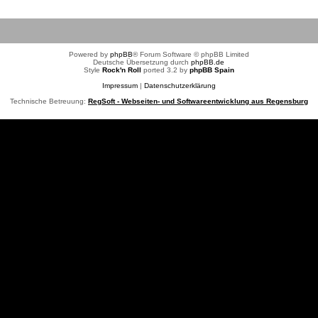
Powered by
phpBB
® Forum Software © phpBB Limited
Deutsche Übersetzung durch
phpBB.de
Style
Rock'n Roll
ported 3.2 by
phpBB Spain
Impressum
|
Datenschutzerklärung
Technische Betreuung:
RegSoft - Webseiten- und Softwareentwicklung aus Regensburg