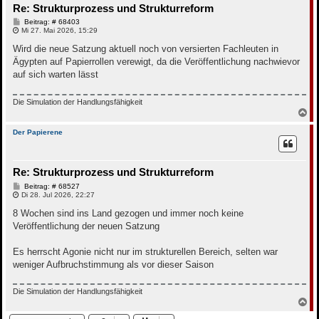
Re: Strukturprozess und Strukturreform
e
n
B
Beitrag: # 68403
e
Mi 27. Mai 2026, 15:29
i
t
Wird die neue Satzung aktuell noch von versierten Fachleuten in
r
Ägypten auf Papierrollen verewigt, da die Veröffentlichung nachwievor
a
g
auf sich warten lässt
Die Simulation der Handlungsfähigkeit
N
a
c
Der Papierene
h
o
b
Re: Strukturprozess und Strukturreform
e
n
B
Beitrag: # 68527
e
Di 28. Jul 2026, 22:27
i
t
8 Wochen sind ins Land gezogen und immer noch keine
r
Veröffentlichung der neuen Satzung
a
g
Es herrscht Agonie nicht nur im strukturellen Bereich, selten war
weniger Aufbruchstimmung als vor dieser Saison
Die Simulation der Handlungsfähigkeit
N
a