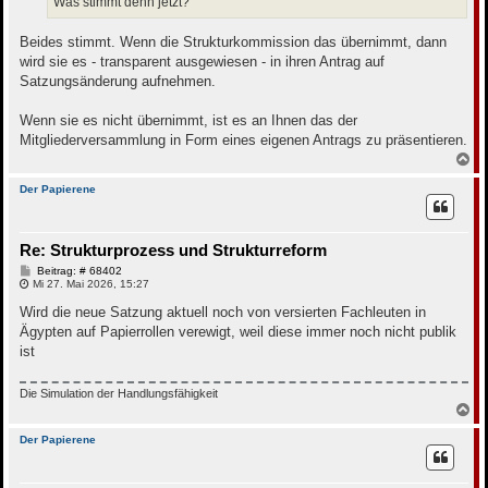
Was stimmt denn jetzt?
Beides stimmt. Wenn die Strukturkommission das übernimmt, dann
wird sie es - transparent ausgewiesen - in ihren Antrag auf
Satzungsänderung aufnehmen.
Wenn sie es nicht übernimmt, ist es an Ihnen das der
Mitgliederversammlung in Form eines eigenen Antrags zu präsentieren.
N
a
c
Der Papierene
h
o
b
Re: Strukturprozess und Strukturreform
e
n
B
Beitrag: # 68402
e
Mi 27. Mai 2026, 15:27
i
t
Wird die neue Satzung aktuell noch von versierten Fachleuten in
r
Ägypten auf Papierrollen verewigt, weil diese immer noch nicht publik
a
g
ist
Die Simulation der Handlungsfähigkeit
N
a
c
Der Papierene
h
o
b