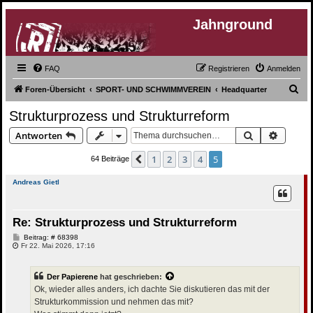
Jahnground
FAQ
Registrieren
Anmelden
S
Foren-Übersicht
SPORT- UND SCHWIMMVEREIN
Headquarter
u
Strukturprozess und Strukturreform
c
Suche
Erweite
Antworten
h
e
1
2
3
4
5
Vorherige
64 Beiträge
Andreas Gietl
Re: Strukturprozess und Strukturreform
B
Beitrag: # 68398
e
Fr 22. Mai 2026, 17:16
i
t
r
Der Papierene
hat geschrieben:
a
g
Ok, wieder alles anders, ich dachte Sie diskutieren das mit der
Strukturkommission und nehmen das mit?