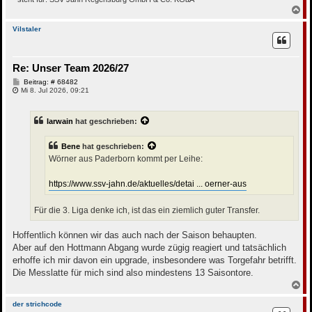
N
a
c
Vilstaler
h
o
b
Re: Unser Team 2026/27
e
n
B
Beitrag: # 68482
e
Mi 8. Jul 2026, 09:21
i
t
r
Iarwain
hat geschrieben:
a
g
Bene
hat geschrieben:
Wörner aus Paderborn kommt per Leihe:
https://www.ssv-jahn.de/aktuelles/detai ... oerner-aus
Für die 3. Liga denke ich, ist das ein ziemlich guter Transfer.
Hoffentlich können wir das auch nach der Saison behaupten.
Aber auf den Hottmann Abgang wurde zügig reagiert und tatsächlich
erhoffe ich mir davon ein upgrade, insbesondere was Torgefahr betrifft.
Die Messlatte für mich sind also mindestens 13 Saisontore.
N
a
c
der strichcode