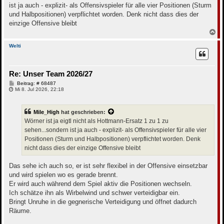
r
ist ja auch - explizit- als Offensivspieler für alle vier Positionen (Sturm
a
g
und Halbpositionen) verpflichtet worden. Denk nicht dass dies der
einzige Offensive bleibt
N
a
c
Welti
h
o
b
Re: Unser Team 2026/27
e
n
B
Beitrag: # 68487
e
Mi 8. Jul 2026, 22:18
i
t
r
Mile_High
hat geschrieben:
a
g
Wörner ist ja eigtl nicht als Hottmann-Ersatz 1 zu 1 zu
sehen...sondern ist ja auch - explizit- als Offensivspieler für alle vier
Positionen (Sturm und Halbpositionen) verpflichtet worden. Denk
nicht dass dies der einzige Offensive bleibt
Das sehe ich auch so, er ist sehr flexibel in der Offensive einsetzbar
und wird spielen wo es gerade brennt.
Er wird auch während dem Spiel aktiv die Positionen wechseln.
Ich schätze ihn als Wirbelwind und schwer verteidigbar ein.
Bringt Unruhe in die gegnerische Verteidigung und öffnet dadurch
Räume.