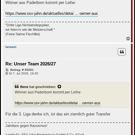
t
Wörner aus Paderborn kommt per Leihe:
r
a
g
https://www.ssv-jahn.de/aktuelles/detai ... oerner-aus
"Dritte Liga Nichtabstiegsplatz,
wir feiern's wie die Meisterschaft "
(Feine Sahne Fischfilet)
N
a
c
Iarwain
h
o
b
Re: Unser Team 2026/27
e
n
B
Beitrag: # 68481
e
Di 7. Jul 2026, 18:35
i
t
r
Bene
hat geschrieben:
a
g
Wörner aus Paderborn kommt per Leihe:
https://www.ssv-jahn.de/aktuelles/detai ... oerner-aus
Für die 3. Liga denke ich, ist das ein ziemlich guter Transfer.
Jahnfans gegen Rassismus!
* steht für: SSV Jahn Regensburg GmbH & Co. KGaA