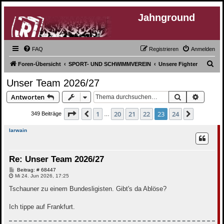
Jahnground
FAQ
Registrieren
Anmelden
S
Foren-Übersicht
SPORT- UND SCHWIMMVEREIN
Unsere Fighter
u
Unser Team 2026/27
c
Suche
Erweite
Antworten
h
e
Seite
23
von
24
1
20
21
22
23
24
Vorherige
Nächste
349 Beiträge
…
Iarwain
Re: Unser Team 2026/27
B
Beitrag: # 68447
e
Mi 24. Jun 2026, 17:25
i
t
Tschauner zu einem Bundesligisten. Gibt's da Ablöse?
r
a
g
Ich tippe auf Frankfurt.