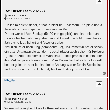
h
o
b
Re: Unser Team 2026/27
e
n
B
Beitrag: # 68483
e
Mi 8. Jul 2026, 10:39
i
t
Bin ich mir nicht sicher, er hat ja nicht bei Paderborn 18 Spiele und 3
r
Tore letzte Saison gemacht, sondern bei Verl.
a
g
D.h. er war bei Verl Backup (5x 90 min gespielt), und kam nicht an
Besio (gleicher Jahrgang, aber der steht spielt nach 14 Toren dieses
Jahre eine Liga höher) und Arweiler vorbei.
Natürlich ist er noch jung (demnächst 22), und immerhin hat er schon
ein paar Drittligaspiele auf dem Buckel (davor auch schon für Freiburg
II), ist trotzdem ne ziemliche Wundertüte, finde praktisch nichts über
ihn, Verl hat ja auch kein Forum. Vom Papier her hat sich da Posselt
besser gelesen, aber ich hab keine Ahnung was er für ein Spieler ist,
finde dafür dass es ne Leihe ist, haut mich das jetzt nicht um.
N
a
c
Mile_High
h
o
b
Re: Unser Team 2026/27
e
n
B
Beitrag: # 68486
e
Mi 8. Jul 2026, 21:48
i
t
Wörner ist ja eigtl nicht als Hottmann-Ersatz 1 zu 1 zu sehen...sondern