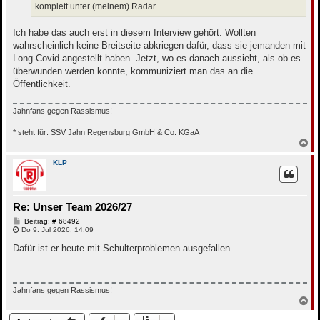
komplett unter (meinem) Radar.
Ich habe das auch erst in diesem Interview gehört. Wollten
wahrscheinlich keine Breitseite abkriegen dafür, dass sie jemanden mit
Long-Covid angestellt haben. Jetzt, wo es danach aussieht, als ob es
überwunden werden konnte, kommuniziert man das an die
Öffentlichkeit.
Jahnfans gegen Rassismus!
* steht für: SSV Jahn Regensburg GmbH & Co. KGaA
N
a
c
KLP
h
o
b
e
Re: Unser Team 2026/27
n
B
Beitrag: # 68492
e
Do 9. Jul 2026, 14:09
i
t
Dafür ist er heute mit Schulterproblemen ausgefallen.
r
a
g
Jahnfans gegen Rassismus!
N
a