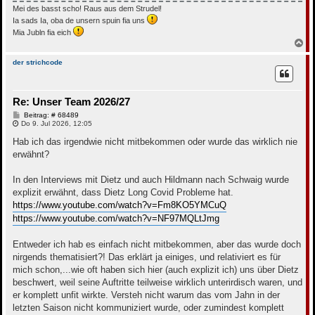
Mei des basst scho! Raus aus dem Strudel!
Ia sads Ia, oba de unsern spuin fia uns
Mia Jubln fia eich
N
a
c
der strichcode
h
o
b
Re: Unser Team 2026/27
e
n
B
Beitrag: # 68489
e
Do 9. Jul 2026, 12:05
i
t
Hab ich das irgendwie nicht mitbekommen oder wurde das wirklich nie
r
erwähnt?
a
g
In den Interviews mit Dietz und auch Hildmann nach Schwaig wurde
explizit erwähnt, dass Dietz Long Covid Probleme hat.
https://www.youtube.com/watch?v=Fm8KO5YMCuQ
https://www.youtube.com/watch?v=NF97MQLtJmg
Entweder ich hab es einfach nicht mitbekommen, aber das wurde doch
nirgends thematisiert?! Das erklärt ja einiges, und relativiert es für
mich schon,...wie oft haben sich hier (auch explizit ich) uns über Dietz
beschwert, weil seine Auftritte teilweise wirklich unterirdisch waren, und
er komplett unfit wirkte. Versteh nicht warum das vom Jahn in der
letzten Saison nicht kommuniziert wurde, oder zumindest komplett