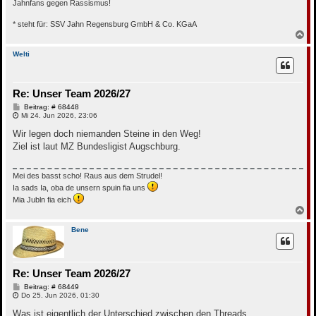
Jahnfans gegen Rassismus!
* steht für: SSV Jahn Regensburg GmbH & Co. KGaA
N
a
c
Welti
h
o
b
Re: Unser Team 2026/27
e
n
B
Beitrag: # 68448
e
Mi 24. Jun 2026, 23:06
i
t
Wir legen doch niemanden Steine in den Weg!
r
Ziel ist laut MZ Bundesligist Augschburg.
a
g
Mei des basst scho! Raus aus dem Strudel!
Ia sads Ia, oba de unsern spuin fia uns
Mia Jubln fia eich
N
a
c
Bene
h
o
b
e
Re: Unser Team 2026/27
n
B
Beitrag: # 68449
e
Do 25. Jun 2026, 01:30
i
t
Was ist eigentlich der Unterschied zwischen den Threads