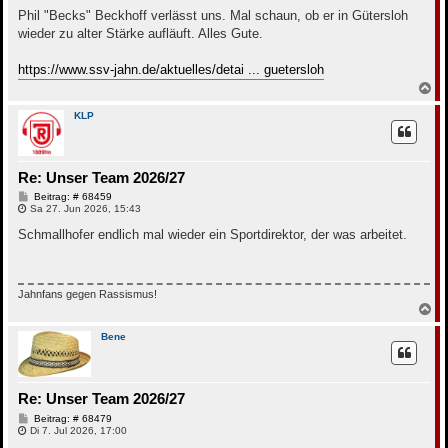
i
t
Phil "Becks" Beckhoff verlässt uns. Mal schaun, ob er in Gütersloh
r
wieder zu alter Stärke aufläuft. Alles Gute.
a
g
https://www.ssv-jahn.de/aktuelles/detai ... guetersloh
N
a
c
KLP
h
o
b
e
Re: Unser Team 2026/27
n
B
Beitrag: # 68459
e
Sa 27. Jun 2026, 15:43
i
t
Schmallhofer endlich mal wieder ein Sportdirektor, der was arbeitet.
r
a
g
Jahnfans gegen Rassismus!
N
a
c
Bene
h
o
b
e
Re: Unser Team 2026/27
n
B
Beitrag: # 68479
e
Di 7. Jul 2026, 17:00
i