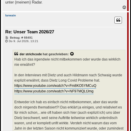
unter (meinem) Radar.
N
a
c
Iarwain
h
o
b
Re: Unser Team 2026/27
e
n
B
Beitrag: # 68491
e
Do 9. Jul 2026, 13:21
i
t
r
der strichcode
hat geschrieben:
a
g
Hab ich das irgendwie nicht mitbekommen oder wurde das wirklich
nie erwähnt?
In den Interviews mit Dietz und auch Hildmann nach Schwaig wurde
explizit erwähnt, dass Dietz Long Covid Probleme hat.
https://www.youtube.com/watch?v=Fm8KO5YMCuQ
https://www.youtube.com/watch?v=NF97MQLtJmg
Entweder ich hab es einfach nicht mitbekommen, aber das wurde
doch nirgends thematisiert?! Das erklärt ja einiges, und relativiert es
für mich schon,...wie oft haben sich hier (auch explizit ich) uns über
Dietz beschwert, weil seine Auftritte teilweise wirklich unterirdisch
waren, und er komplett unfit wirkte. Versteh nicht warum das vom
Jahn in der letzten Saison nicht kommuniziert wurde, oder zumindest