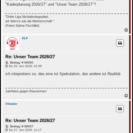
r
"Kaderplanung 2026/27" und "Unser Team 2026/27"?
a
g
"Dritte Liga Nichtabstiegsplatz,
wir feiern's wie die Meisterschaft "
(Feine Sahne Fischfilet)
N
a
c
KLP
h
o
b
e
Re: Unser Team 2026/27
n
B
Beitrag: # 68450
e
Do 25. Jun 2026, 01:58
i
t
ich intepretiers so, das eine ist Spekulation, das andere ist Realität
r
a
g
Jahnfans gegen Rassismus!
N
a
c
Vilstaler
h
o
b
Re: Unser Team 2026/27
e
n
B
Beitrag: # 68457
e
Sa 27. Jun 2026, 11:17