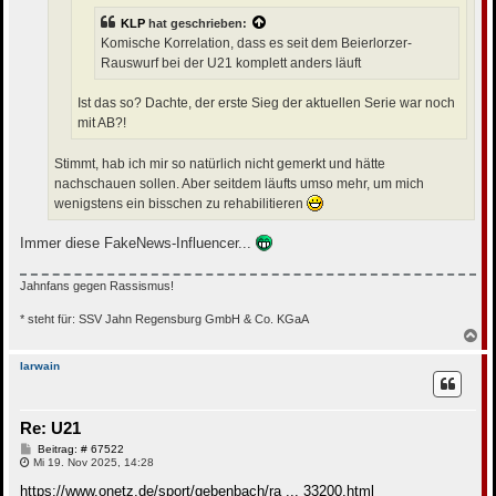
KLP
hat geschrieben:
Komische Korrelation, dass es seit dem Beierlorzer-
Rauswurf bei der U21 komplett anders läuft
Ist das so? Dachte, der erste Sieg der aktuellen Serie war noch
mit AB?!
Stimmt, hab ich mir so natürlich nicht gemerkt und hätte
nachschauen sollen. Aber seitdem läufts umso mehr, um mich
wenigstens ein bisschen zu rehabilitieren
Immer diese FakeNews-Influencer...
Jahnfans gegen Rassismus!
* steht für: SSV Jahn Regensburg GmbH & Co. KGaA
N
a
c
Iarwain
h
o
b
Re: U21
e
n
B
Beitrag: # 67522
e
Mi 19. Nov 2025, 14:28
i
t
https://www.onetz.de/sport/gebenbach/ra ... 33200.html