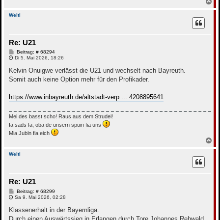
N
a
c
Welti
h
o
b
Re: U21
e
n
B
Beitrag: # 68294
e
Di 5. Mai 2026, 18:26
i
t
Kelvin Onuigwe verlässt die U21 und wechselt nach Bayreuth.
r
Somit auch keine Option mehr für den Profikader.
a
g
https://www.inbayreuth.de/altstadt-verp ... 4208895641
Mei des basst scho! Raus aus dem Strudel!
Ia sads Ia, oba de unsern spuin fia uns
Mia Jubln fia eich
N
a
c
Welti
h
o
b
Re: U21
e
n
B
Beitrag: # 68299
e
Sa 9. Mai 2026, 02:28
i
t
Klassenerhalt in der Bayernliga.
r
Durch einen Auswärtssieg in Erlangen durch Tore Johannes Rehwald,