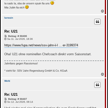
Ia sads Ia, oba de unsern spuin fia uns
Mia Jubln fia eich
N
a
c
Iarwain
h
o
b
Re: U21
e
n
B
Beitrag: # 68496
e
Sa 11. Jul 2026, 18:36
i
t
https://www.fupa.net/news/ssv-jahn-ii-l ... er-3199374
r
a
g
Oha! U21 ohne nominellen Chefcoach direkt vorm Saisonstart.
Jahnfans gegen Rassismus!
* steht für: SSV Jahn Regensburg GmbH & Co. KGaA
N
a
c
Welti
h
o
b
Re: U21
e
n
B
Beitrag: # 68497
e
So 12. Jul 2026, 08:14
i
t