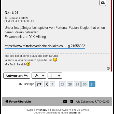
h
o
b
Re: U21
e
n
B
Beitrag: # 68528
e
Mi 29. Jul 2026, 08:09
i
t
Unser letztjähriger Leihspieler von Fortuna, Fabian Ziegler, hat einen
r
neuen Verein gefunden.
a
g
Er wechselt zur DJK Vilzing.
https://www.mittelbayerische.de/lokales ... g-21658922
Mei des basst scho! Raus aus dem Strudel!
Ia sads Ia, oba de unsern spuin fia uns
Mia Jubln fia eich
N
a
Antworten
c
h
o
Seite
31
von
31
1
27
28
29
30
31
Vorherige
460 Beiträge
…
b
e
n
Foren-Übersicht
Alle Zeiten sind
UTC+02:00
Powered by
phpBB
® Forum Software © phpBB Limited
Deutsche Übersetzung durch
phpBB.de