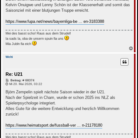
a
g
Kelvin Onuigwe und Lenny Schön ist der Klassenerhalt und somit das
Saisonziel mit einer blutjungen Truppe erreicht.
https://www.fupa.net/news/bayernliga-be ... en-3183388
Mei des basst scho! Raus aus dem Strudel!
Ia sads Ia, oba de unsern spuin fia uns
Mia Jubln fia eich
N
a
c
Welti
h
o
b
Re: U21
e
n
B
Beitrag: # 68374
e
Mi 20. Mai 2026, 03:22
i
t
Björn Zempelin spielt nächste Saison wieder in der U21.
r
Nach der Spielzeit in Cham, wurde er schon 2025 ins NLZ als
a
g
Spielerpsychologe integriert.
Alles Gute für die weitere Entwicklung und herzlich Willkommen
zurück!
https://www.heimatsport.de/fussball-ver ... n-21178180
Mei des basst scho! Raus aus dem Strudel!