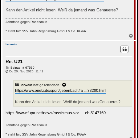
r
a
g
Kann den Artikel nicht lesen. Weiß da jemand was Genaueres?
Jahnfans gegen Rassismus!
* steht für: SSV Jahn Regensburg GmbH & Co. KGaA
N
a
c
Iarwain
h
o
b
Re: U21
e
n
B
Beitrag: # 67530
e
Do 20. Nov 2025, 11:42
i
t
r
Iarwain
hat geschrieben:
a
g
https://www.onetz.de/sport/gebenbach/ra ... 33200.html
Kann den Artikel nicht lesen. Weiß da jemand was Genaueres?
https://www.fupa.net/news/rassismus-vor ... ch-3147169
Jahnfans gegen Rassismus!
* steht für: SSV Jahn Regensburg GmbH & Co. KGaA