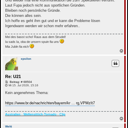
Und wieder mal eine Kommunikation die zum Spekulieren verführt.
r
Laut Fupa jedoch nicht aus sportlichen Gründen.
a
g
Bleiben noch persönliche Gründe.
Die können alles sein.
Ich hoffe es geht ihm gut und er kann die Probleme lösen
Irgendwann werden wir schon mehr erfahren..
Mei des basst scho! Raus aus dem Strudel!
Ia sads Ia, oba de unsern spuin fia uns
Mia Jubln fia eich
N
a
c
epsilon
h
o
b
e
Re: U21
n
B
Beitrag: # 68504
e
Mi 15. Jul 2026, 15:16
i
t
Kein angenehmes Thema:
r
a
g
https://www.br.de/nachrichten/bayern/kr ... rg,VPMzIt7
Australien - Wellensittich-Tornado - Clip
N
a
c
Welti