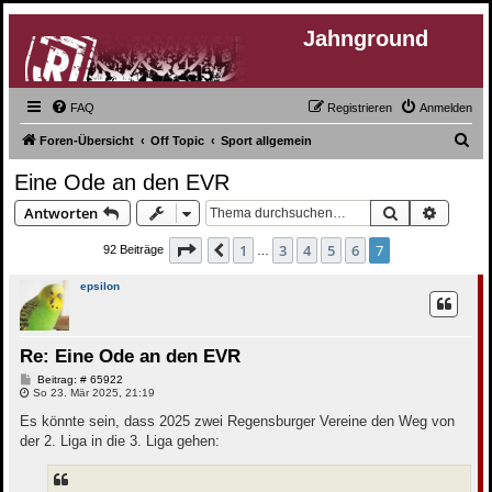
Jahnground
FAQ
Registrieren
Anmelden
S
Foren-Übersicht
Off Topic
Sport allgemein
u
Eine Ode an den EVR
c
Suche
Erweite
Antworten
h
e
Seite
7
von
7
1
3
4
5
6
7
Vorherige
92 Beiträge
…
epsilon
Re: Eine Ode an den EVR
B
Beitrag: # 65922
e
So 23. Mär 2025, 21:19
i
t
Es könnte sein, dass 2025 zwei Regensburger Vereine den Weg von
r
der 2. Liga in die 3. Liga gehen:
a
g