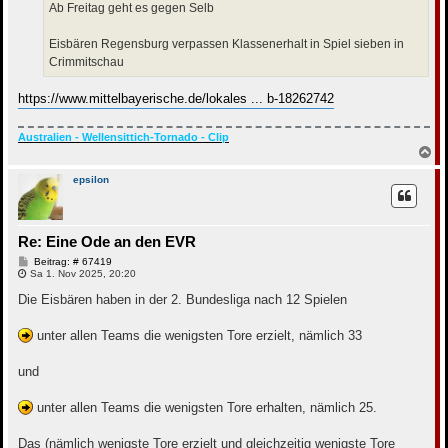
Ab Freitag geht es gegen Selb
Eisbären Regensburg verpassen Klassenerhalt in Spiel sieben in
Crimmitschau
https://www.mittelbayerische.de/lokales ... b-18262742
Australien - Wellensittich-Tornado - Clip
N
a
c
epsilon
h
o
b
e
Re: Eine Ode an den EVR
n
B
Beitrag: # 67419
e
Sa 1. Nov 2025, 20:20
i
t
Die Eisbären haben in der 2. Bundesliga nach 12 Spielen
r
a
g
unter allen Teams die wenigsten Tore erzielt, nämlich 33
und
unter allen Teams die wenigsten Tore erhalten, nämlich 25.
Das (nämlich wenigste Tore erzielt und gleichzeitig wenigste Tore