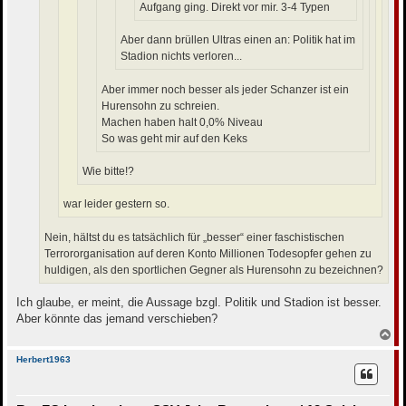
Aufgang ging. Direkt vor mir. 3-4 Typen
Aber dann brüllen Ultras einen an: Politik hat im
Stadion nichts verloren...
Aber immer noch besser als jeder Schanzer ist ein
Hurensohn zu schreien.
Machen haben halt 0,0% Niveau
So was geht mir auf den Keks
Wie bitte!?
war leider gestern so.
Nein, hältst du es tatsächlich für „besser“ einer faschistischen
Terrororganisation auf deren Konto Millionen Todesopfer gehen zu
huldigen, als den sportlichen Gegner als Hurensohn zu bezeichnen?
Ich glaube, er meint, die Aussage bzgl. Politik und Stadion ist besser.
Aber könnte das jemand verschieben?
N
a
c
Herbert1963
h
o
b