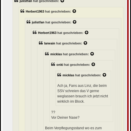
julistfan
hat geschrieben:
a
g
Herbert1963
hat geschrieben:
julistfan
hat geschrieben:
Herbert1963
hat geschrieben:
Iarwain
hat geschrieben:
micklas
hat geschrieben:
onki
hat geschrieben:
micklas
hat geschrieben:
Ach ja, Fans aus Linz, die beim
SSV schreien das V gerne
weglassen brauch ich jetzt nicht
wirklich im Block.
??
Vor Deiner Nase?
Beim Verpflegungsstand wo es zum