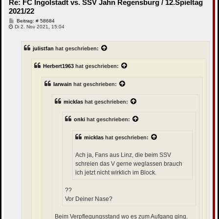
Re: FC Ingolstadt vs. SSV Jahn Regensburg / 12.Spieltag
e
n
2021/22
B
Beitrag: # 58684
e
Di 2. Nov 2021, 15:04
i
t
r
julistfan
hat geschrieben:
a
g
Herbert1963
hat geschrieben:
Iarwain
hat geschrieben:
micklas
hat geschrieben:
onki
hat geschrieben:
micklas
hat geschrieben:
Ach ja, Fans aus Linz, die beim SSV
schreien das V gerne weglassen brauch
ich jetzt nicht wirklich im Block.
??
Vor Deiner Nase?
Beim Verpflegungsstand wo es zum Aufgang ging.