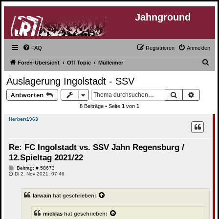
Jahnground
FAQ
Registrieren
Anmelden
S
Foren-Übersicht
Off Topic
Mülleimer
u
Auslagerung Ingolstadt - SSV
c
Suche
Erweite
Antworten
h
8 Beiträge • Seite
1
von
1
e
Herbert1963
Re: FC Ingolstadt vs. SSV Jahn Regensburg /
12.Spieltag 2021/22
B
Beitrag: # 58673
e
Di 2. Nov 2021, 07:46
i
t
r
Iarwain
hat geschrieben:
a
g
micklas
hat geschrieben: