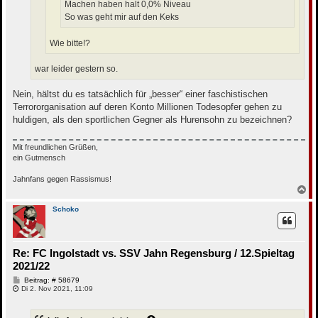
Machen haben halt 0,0% Niveau
So was geht mir auf den Keks
Wie bitte!?
war leider gestern so.
Nein, hältst du es tatsächlich für „besser“ einer faschistischen
Terrororganisation auf deren Konto Millionen Todesopfer gehen zu
huldigen, als den sportlichen Gegner als Hurensohn zu bezeichnen?
Mit freundlichen Grüßen,
ein Gutmensch
Jahnfans gegen Rassismus!
N
a
c
Schoko
h
o
b
e
Re: FC Ingolstadt vs. SSV Jahn Regensburg / 12.Spieltag
n
2021/22
B
Beitrag: # 58679
e
Di 2. Nov 2021, 11:09
i
t
r