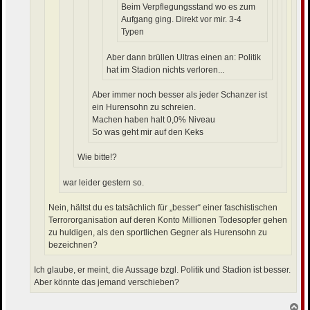
Beim Verpflegungsstand wo es zum
Aufgang ging. Direkt vor mir. 3-4
Typen
Aber dann brüllen Ultras einen an: Politik
hat im Stadion nichts verloren...
Aber immer noch besser als jeder Schanzer ist
ein Hurensohn zu schreien.
Machen haben halt 0,0% Niveau
So was geht mir auf den Keks
Wie bitte!?
war leider gestern so.
Nein, hältst du es tatsächlich für „besser“ einer faschistischen
Terrororganisation auf deren Konto Millionen Todesopfer gehen
zu huldigen, als den sportlichen Gegner als Hurensohn zu
bezeichnen?
Ich glaube, er meint, die Aussage bzgl. Politik und Stadion ist besser.
Aber könnte das jemand verschieben?
N