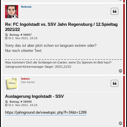
a
c
Nobnab
h
o
b
e
Re: FC Ingolstadt vs. SSV Jahn Regensburg / 12.Spieltag
n
2021/22
B
Beitrag: # 58687
e
Di 2. Nov 2021, 16:16
i
t
Sorry das ist aber jetzt schon so langsam extrem oder?
r
Nur noch zitierter Text.
a
g
Was kümmern Dich die Schlangen im Garten, wenn Du Spinnen im Bett hast?
Jahnground-Kickermanager Sieger: 20/21,21/22
N
a
c
Admin
Site Admin
h
o
b
e
Auslagerung Ingolstadt - SSV
n
B
Beitrag: # 58688
e
Di 2. Nov 2021, 16:24
i
t
https://jahnground.de/viewtopic.php?f=34&t=1289
r
a
g
N