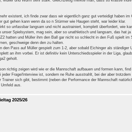
, Müller und Wurm sehr stark. Gleichzeitig merkte man, dass so krasse indiv
ehr existent, ich finde zwar dass wir eigentlich ganz gut verteidigt haben i
 gut gehen kann wenn da so n Stürmer wie Haugen steht, war leider klar.
irkt so unfassbar langsam und nicht austrainiert, komplett überfordert, wie kann
in unser Spielsystem, mag sein, aber so unathletisch und langsam, das hat ja
2 hatten und Müller ihm den Ball gar nicht so schlecht in den Fuß spielt im S
mmen, geschweige denn den zu halten.
 den Pass auf Müller gespielt zum 1-2, aber sobald Eichinger als ständiger U
ett an ihm vorbei. Er ist definitiv kein Unterschiedsspieler in der Liga, glau
ga2 geholt.
ison richtig zeigen wird wie er die Mannschaft aufbauen und formen kann, fin
 jeder Frage/Interview ist, sondern ne Ruhe ausstrahlt, bei der aber trotzde
r Trainer sich gibt, bestimmt (neben der Performance der Mannschaft natürlich
 Umfeld aus.
eltag 2025/26