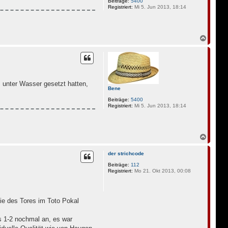
Beiträge:
5400
Registriert:
Mi 5. Jun 2013, 18:14
N
a
c
h
o
b
e
z unter Wasser gesetzt hatten,
n
Bene
Beiträge:
5400
Registriert:
Mi 5. Jun 2013, 18:14
N
a
c
der strichcode
h
o
Beiträge:
112
Registriert:
Mo 21. Okt 2013, 00:08
b
e
n
pie des Tores im Toto Pokal
as 1-2 nochmal an, es war