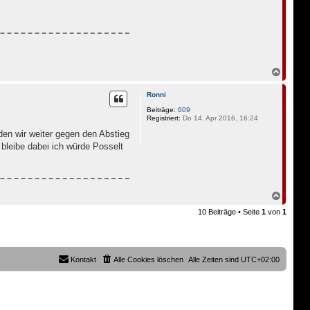
N
a
c
Ronni
h
o
Beiträge:
609
Registriert:
Do 14. Apr 2016, 16:24
b
e
den wir weiter gegen den Abstieg
n
 bleibe dabei ich würde Posselt
N
a
10 Beiträge • Seite
1
von
1
c
h
o
b
e
Kontakt
Alle Cookies löschen
Alle Zeiten sind
UTC+02:00
n