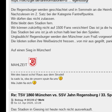
https://sechzger.de/faninformationen-ts ... egensburg/
Die Regensburger werden geschlachtet und in Semmeln an die Heimfa
Nachzulesen im 2. Satz bei der Kategorie Fantreffpunkte.
Wir dürfen das nicht zulassen.
Bitte bleibt dem Stadion fern.
Wir können zukünftig nicht auf 1500 Fans verzichten! Das ist ja die 
Das Stadion bei uns ist ja eh schon halb leer bei den Spielen.
Unglaublich! Regensburger werden den Münchner zum Fraß vorgewor
Die Idioten sollen ihre Weißwürscht fressen...von mir aus gegrillt, pa
Auf einen Sieg in München!
MAHLZEIT
Mei des basst scho! Raus aus dem Strudel!
Ia sads Ia, oba de unsern spuin fia uns
Mia Jubln fia eich
Re: TSV 1860 München vs. SSV Jahn Regensburg / 33. Spi
B
Beitrag: # 68199
Welti
e
So 12. Apr 2026, 13:28
i
t
Das Stadion in Giesing ist heute noch nicht ausverkauft.
r