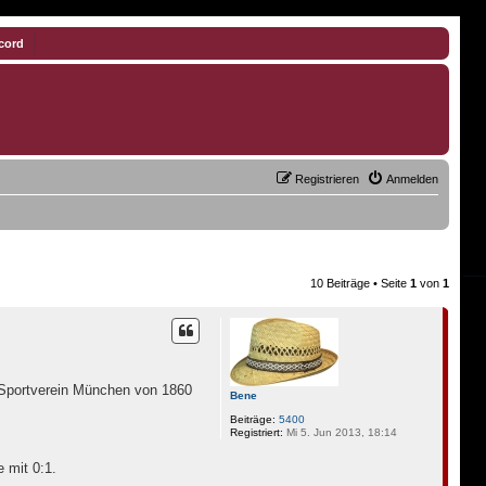
cord
Registrieren
Anmelden
10 Beiträge • Seite
1
von
1
 Sportverein München von 1860
Bene
Beiträge:
5400
Registriert:
Mi 5. Jun 2013, 18:14
 mit 0:1.