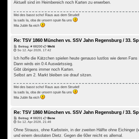
Aktuell sind im Heimbereich noch Karten zu erwerben.
a
g
Mei des basst scho! Raus aus dem Strudel!
Ia sads Ia, oba de unsern spuin fia uns
Mia Jubln fia eich
Re: TSV 1860 München vs. SSV Jahn Regensburg / 33. Spi
B
Beitrag: # 68200
Welti
e
So 12. Apr 2026, 17:42
i
t
Ich hoffe die Kätzchen spielen heute genauso lustlos wie deren Fans 
r
Dann wirds ein 0:4 Auswärtssieg.
a
g
Gibt übrigens immer noch Karten.
Selbst am 2. Markt bleiben sie drauf sitzen.
Mei des basst scho! Raus aus dem Strudel!
Ia sads Ia, oba de unsern spuin fia uns
Mia Jubln fia eich
Re: TSV 1860 München vs. SSV Jahn Regensburg / 33. Spi
B
Beitrag: # 68201
Bene
e
So 12. Apr 2026, 21:46
i
t
Ohne Strauss, ohne Karbstein, in der zweiten Hälfte ohne Eichinger (
r
und einem desolaten Dietz. Gegen die 60er reicht es allemal.
a