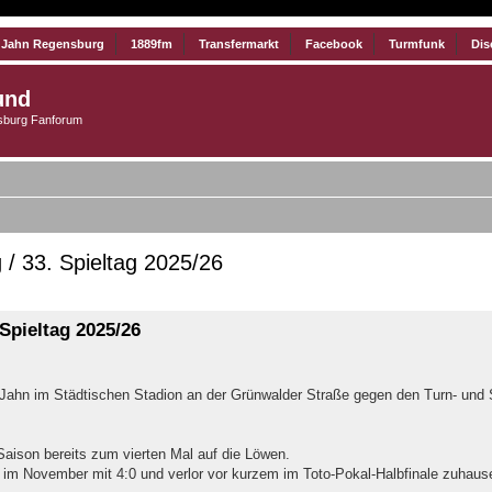
 Jahn Regensburg
1889fm
Transfermarkt
Facebook
Turmfunk
Dis
und
burg Fanforum
 33. Spieltag 2025/26
iterte Suche
Spieltag 2025/26
Jahn im Städtischen Stadion an der Grünwalder Straße gegen den Turn- und
 Saison bereits zum vierten Mal auf die Löwen.
 im November mit 4:0 und verlor vor kurzem im Toto-Pokal-Halbfinale zuhause