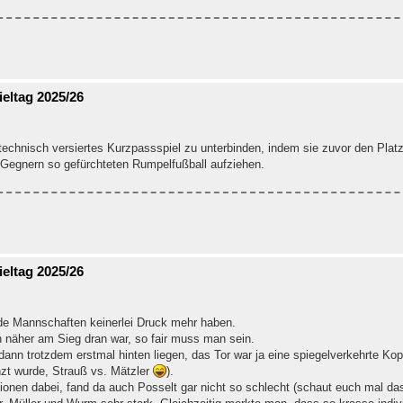
eltag 2025/26
 technisch versiertes Kurzpassspiel zu unterbinden, indem sie zuvor den Plat
 Gegnern so gefürchteten Rumpelfußball aufziehen.
eltag 2025/26
ide Mannschaften keinerlei Druck mehr haben.
h näher am Sieg dran war, so fair muss man sein.
dann trotzdem erstmal hinten liegen, das Tor war ja eine spiegelverkehrte Ko
nzt wurde, Strauß vs. Mätzler
).
ktionen dabei, fand da auch Posselt gar nicht so schlecht (schaut euch mal d