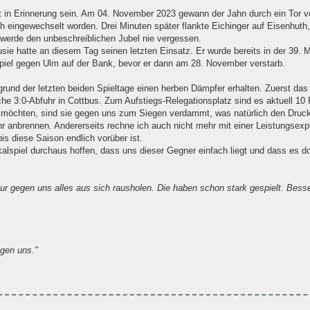
ut in Erinnerung sein. Am 04. November 2023 gewann der Jahn durch ein Tor v
th eingewechselt worden. Drei Minuten später flankte Eichinger auf Eisenhuth,
 werde den unbeschreiblichen Jubel nie vergessen.
usie hatte an diesem Tag seinen letzten Einsatz. Er wurde bereits in der 39. 
iel gegen Ulm auf der Bank, bevor er dann am 28. November verstarb.
grund der letzten beiden Spieltage einen herben Dämpfer erhalten. Zuerst d
he 3:0-Abfuhr in Cottbus. Zum Aufstiegs-Relegationsplatz sind es aktuell 10
möchten, sind sie gegen uns zum Siegen verdammt, was natürlich den Druck 
mehr anbrennen. Andererseits rechne ich auch nicht mehr mit einer Leistungsex
is diese Saison endlich vorüber ist.
spiel durchaus hoffen, dass uns dieser Gegner einfach liegt und dass es do
ur gegen uns alles aus sich rausholen. Die haben schon stark gespielt. Besse
egen uns."