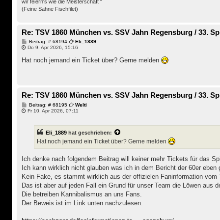
wir feiern's wie die Meisterschaft "
(Feine Sahne Fischfilet)
Re: TSV 1860 München vs. SSV Jahn Regensburg / 33. Spi
B
Beitrag: # 68194
Eli_1889
e
Do 9. Apr 2026, 15:16
i
t
Hat noch jemand ein Ticket über? Gerne melden
r
a
g
Re: TSV 1860 München vs. SSV Jahn Regensburg / 33. Spi
B
Beitrag: # 68195
Welti
e
Fr 10. Apr 2026, 07:11
i
t
r
Eli_1889
hat geschrieben:
a
g
Hat noch jemand ein Ticket über? Gerne melden
Ich denke nach folgendem Beitrag will keiner mehr Tickets für das Sp
Ich kann wirklich nicht glauben was ich in dem Bericht der 60er eben
Kein Fake, es stammt wirklich aus der offizielen Faninformation v
Das ist aber auf jeden Fall ein Grund für unser Team die Löwen aus d
Die betreiben Kannibalismus an uns Fans.
Der Beweis ist im Link unten nachzulesen.