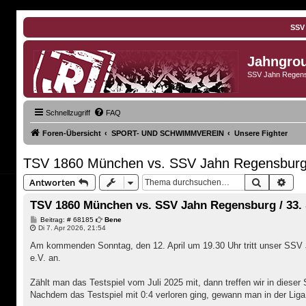
SSV
Jahngro
SSV Jahn Regens
Schnellzugriff
FAQ
Foren-Übersicht
SPORT- UND SCHWIMMVEREIN
Unsere Fighter
TSV 1860 München vs. SSV Jahn Regensburg /
Suche
Erwe
Antworten
TSV 1860 München vs. SSV Jahn Regensburg / 33. 
B
Beitrag: # 68185
Bene
e
Di 7. Apr 2026, 21:54
i
t
Am kommenden Sonntag, den 12. April um 19.30 Uhr tritt unser SSV 
r
e.V. an.
a
g
Zählt man das Testspiel vom Juli 2025 mit, dann treffen wir in dieser
Nachdem das Testspiel mit 0:4 verloren ging, gewann man in der Liga