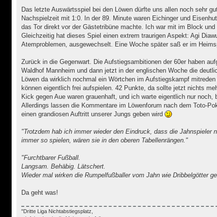
Das letzte Auswärtsspiel bei den Löwen dürfte uns allen noch sehr g
Nachspielzeit mit 1:0. In der 89. Minute waren Eichinger und Eisenhu
das Tor direkt vor der Gästetribüne machte. Ich war mit im Block und
Gleichzeitig hat dieses Spiel einen extrem traurigen Aspekt: Agi Diaw
Atemproblemen, ausgewechselt. Eine Woche später saß er im Heimsp
Zurück in die Gegenwart. Die Aufstiegsambitionen der 60er haben auf
Waldhof Mannheim und dann jetzt in der englischen Woche die deutlic
Löwen da wirklich nochmal ein Wörtchen im Aufstiegskampf mitreden 
können eigentlich frei aufspielen. 42 Punkte, da sollte jetzt nichts 
Kick gegen Aue waren grauenhaft, und ich warte eigentlich nur noch, b
Allerdings lassen die Kommentare im Löwenforum nach dem Toto-Pokal
einen grandiosen Auftritt unserer Jungs geben wird
"Trotzdem hab ich immer wieder den Eindruck, dass die Jahnspieler n
immer so spielen, wären sie in den oberen Tabellenrängen."
"Furchtbarer Fußball.
Langsam. Behäbig. Lätschert.
Wieder mal wirken die Rumpelfußballer vom Jahn wie Dribbelgötter g
Da geht was!
"Dritte Liga Nichtabstiegsplatz,