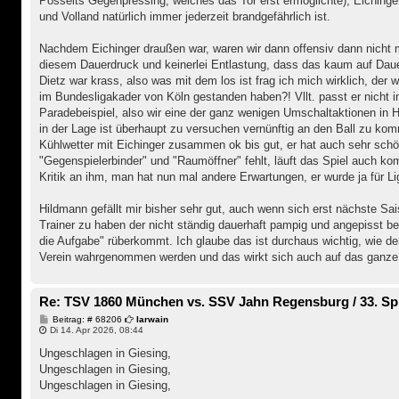
Posselts Gegenpressing, welches das Tor erst ermöglichte), Eichinger
und Volland natürlich immer jederzeit brandgefährlich ist.
Nachdem Eichinger draußen war, waren wir dann offensiv dann nicht m
diesem Dauerdruck und keinerlei Entlastung, dass das kaum auf Dauer
Dietz war krass, also was mit dem los ist frag ich mich wirklich, der w
im Bundesligakader von Köln gestanden haben?! Vllt. passt er nicht 
Paradebeispiel, also wir eine der ganz wenigen Umschaltaktionen in HZ
in der Lage ist überhaupt zu versuchen vernünftig an den Ball zu ko
Kühlwetter mit Eichinger zusammen ok bis gut, er hat auch sehr schön
"Gegenspielerbinder" und "Raumöffner" fehlt, läuft das Spiel auch kompl
Kritik an ihm, man hat nun mal andere Erwartungen, er wurde ja für Li
Hildmann gefällt mir bisher sehr gut, auch wenn sich erst nächste Sa
Trainer zu haben der nicht ständig dauerhaft pampig und angepisst bei
die Aufgabe" rüberkommt. Ich glaube das ist durchaus wichtig, wie de
Verein wahrgenommen werden und das wirkt sich auch auf das ganze
Re: TSV 1860 München vs. SSV Jahn Regensburg / 33. Spi
B
Beitrag: # 68206
Iarwain
e
Di 14. Apr 2026, 08:44
i
t
Ungeschlagen in Giesing,
r
Ungeschlagen in Giesing,
a
g
Ungeschlagen in Giesing,