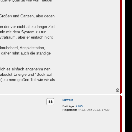
iduelle Qualität wie von Haugen
m Großen und Ganzen, also gegen
 der vor nicht all zu langer Zeit
 nix mit dem System zu tun.
trafraum, aber er einfach nicht
nruheherd, Anspielstation,
b daher rührt auch die ständige
d ich es einfach angenehm nen
m absolut Energie und "Bock auf
) zu nem großen Teil wie wir als
N
a
c
Iarwain
h
o
Beiträge:
2165
Registriert:
Fr 13. Dez 2013, 17:30
b
e
n