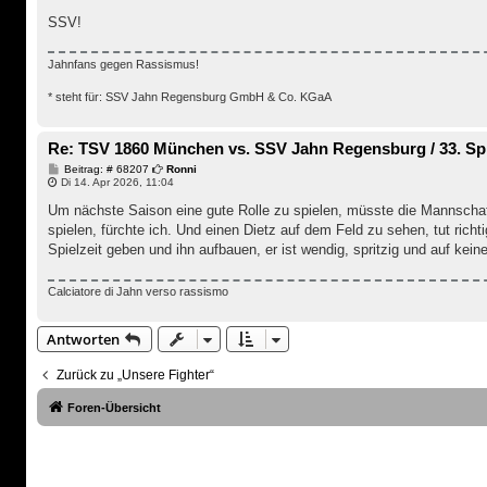
SSV!
Jahnfans gegen Rassismus!
* steht für: SSV Jahn Regensburg GmbH & Co. KGaA
Re: TSV 1860 München vs. SSV Jahn Regensburg / 33. Spi
B
Beitrag: # 68207
Ronni
e
Di 14. Apr 2026, 11:04
i
t
Um nächste Saison eine gute Rolle zu spielen, müsste die Mannschaft 
r
spielen, fürchte ich. Und einen Dietz auf dem Feld zu sehen, tut ric
a
g
Spielzeit geben und ihn aufbauen, er ist wendig, spritzig und auf kei
Calciatore di Jahn verso rassismo
Antworten
Zurück zu „Unsere Fighter“
Foren-Übersicht