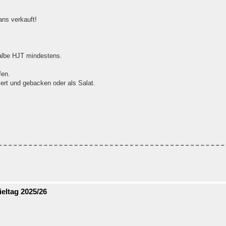
ns verkauft!
halbe HJT mindestens.
fen.
niert und gebacken oder als Salat.
eltag 2025/26