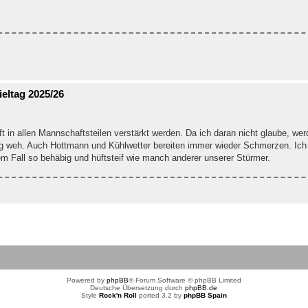
eltag 2025/26
in allen Mannschaftsteilen verstärkt werden. Da ich daran nicht glaube, wer
htig weh. Auch Hottmann und Kühlwetter bereiten immer wieder Schmerzen. Ich
nem Fall so behäbig und hüftsteif wie manch anderer unserer Stürmer.
Powered by
phpBB
® Forum Software © phpBB Limited
Deutsche Übersetzung durch
phpBB.de
Style
Rock'n Roll
ported 3.2 by
phpBB Spain