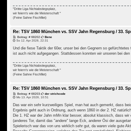
g
"Dritte Liga Nichtabstiegsplatz,
wir feiern's wie die Meisterschaft "
(Feine Sahne Fischfilet)
Re: TSV 1860 München vs. SSV Jahn Regensburg / 33. Spi
B
Beitrag: # 68202
Bene
e
So 12. Apr 2026, 22:31
i
t
Und die fiese Taktik der 60er, unser bei den Gegnern so gefürchtetes
r
ist auch nicht aufgegangen. Stattdessen konnten wir unseren bei den
a
g
"Dritte Liga Nichtabstiegsplatz,
wir feiern's wie die Meisterschaft "
(Feine Sahne Fischfilet)
Re: TSV 1860 München vs. SSV Jahn Regensburg / 33. Spi
B
Beitrag: # 68203
der strichcode
e
Mo 13. Apr 2026, 10:51
i
t
Das war ein sehr kurzweiliges Spiel, man hat auch gemerkt, dass be
r
Ergebnis geht auch in Ordnung, auch wenn 1860 in der 2. HZ natürlic
a
g
Die 1. HZ war der Jahn mMn klar besser, absolut klassisch, dass wir 
(anderes Tor, damit das "andere" lange Eck, anderer Ösi der ausgeta
Spielerisch war das von uns wirklich sehr gut, da waren viele gute A